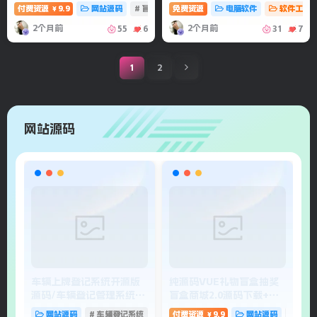
程
付费资源
9.9
网站源码
# 盲盒
# 抽奖盲盒
免费资源
# 盲盒抽奖系统
电脑软件
软件工具
￥
2个月前
2个月前
55
6
31
7
1
2
网站源码
车辆上牌登记系统开源版
纯源码VUE礼物盲盒抽奖
扣
源码/车辆登记管理系统源
盲盒商城2.0源码下载+完
源
码
整视频教程
网站源码
# 车辆登记系统
# 车辆登记管理系统
付费资源
9.9
网站源码
# 盲盒
￥