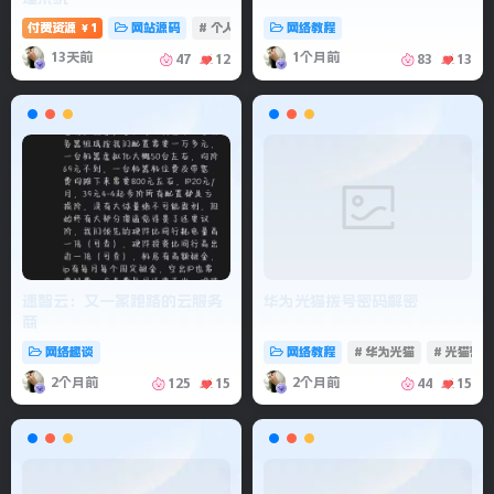
付费资源
1
网站源码
# 个人记账
# 记账系统
网络教程
# 消费记账管理
￥
13天前
1个月前
47
12
83
13
速智云：又一家跑路的云服务
华为光猫拨号密码解密
商
网络趣谈
网络教程
# 华为光猫
# 光猫密
2个月前
2个月前
125
15
44
15