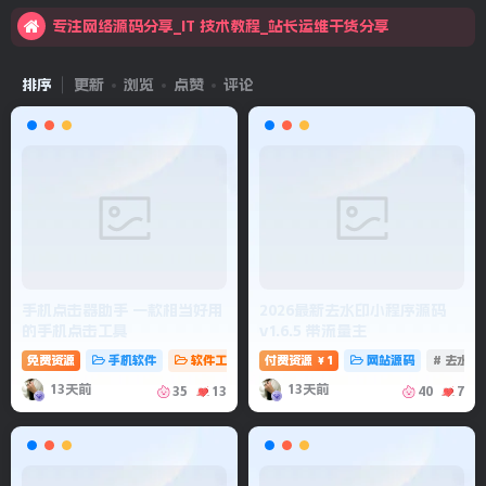
专注网络源码分享_IT 技术教程_站长运维干货分享
欢迎来到耗叔博客！
排序
更新
浏览
点赞
评论
手机点击器助手 一款相当好用
2026最新去水印小程序源码
的手机点击工具
v1.6.5 带流量主
免费资源
手机软件
软件工具
# 点击器助手
付费资源
1
# 手机点击
网站源码
# 点击工具
# 去水
￥
13天前
13天前
35
13
40
7