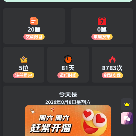
20篇
0篇
文章数目
本周发布
5位
81天
8783次
注册用户
运行时间
浏览次数
今天是
2026年8月8日星期六