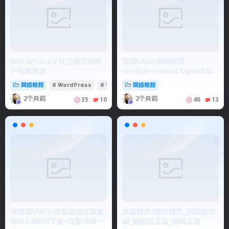
WordPress子比主题添加用
宝塔Linux面板报错：
户注册滚动
module named OpenSSL
网络教程
# WordPress
# 子比主题
网络教程
2个月前
2个月前
35
10
46
13
纯源码VUE礼物盲盒抽奖盲盒
点点精灵/脚本精灵_鼠标连点
商城2.0源码下载+完整视频教
器_键鼠宏工具_键鼠工具