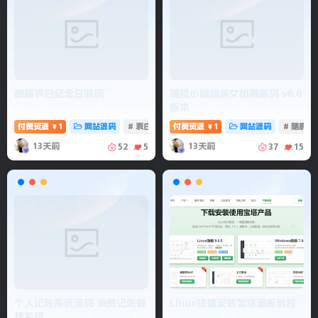
邮箱表白纪念日源码
随机小姐姐美女热舞源码 v6.0
版本
付费资源
1
网站源码
# 表白纪念日
付费资源
# 表白源码
1
网站源码
# 随机跳
￥
￥
13天前
13天前
52
5
37
15
个人记账系统源码 消费记账管
Linux搭建安装宝塔面板教程
理系统