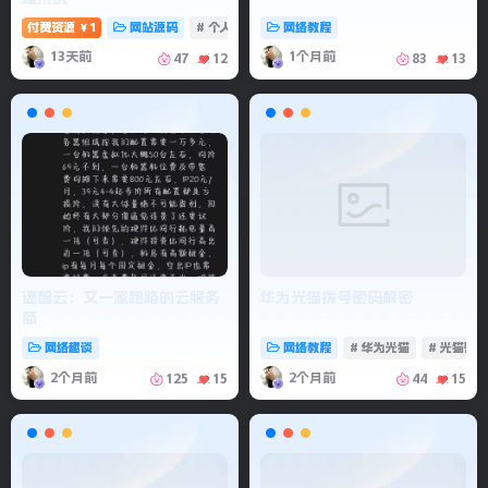
付费资源
1
网站源码
# 个人记账
# 记账系统
网络教程
# 消费记账管理
￥
13天前
1个月前
47
12
83
13
速智云：又一家跑路的云服务
华为光猫拨号密码解密
商
网络趣谈
网络教程
# 华为光猫
# 光猫密
2个月前
2个月前
125
15
44
15