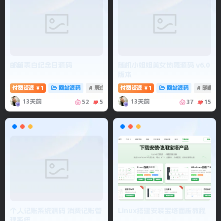
邮箱表白纪念日源码
随机小姐姐美女热舞源码 v6.0
版本
付费资源
1
网站源码
# 表白纪念日
付费资源
# 表白源码
1
网站源码
# 随机跳
￥
￥
13天前
13天前
52
5
37
15
个人记账系统源码 消费记账管
Linux搭建安装宝塔面板教程
理系统