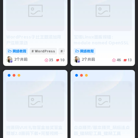
WordPress子比主题添加用
宝塔Linux面板报错：
户注册滚动
module named OpenSSL
网络教程
# WordPress
# 子比主题
网络教程
2个月前
2个月前
35
10
46
13
纯源码VUE礼物盲盒抽奖盲盒
点点精灵/脚本精灵_鼠标连点
商城2.0源码下载+完整视频教
器_键鼠宏工具_键鼠工具