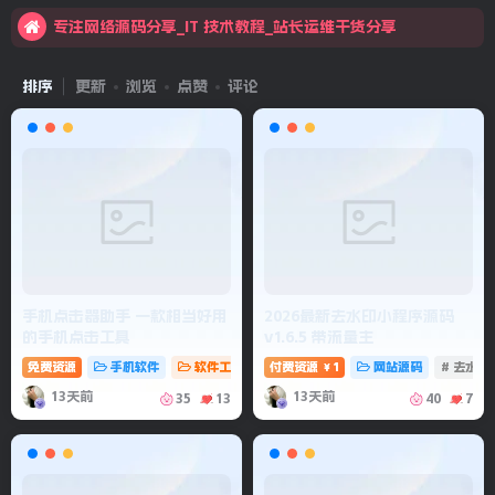
专注网络源码分享_IT 技术教程_站长运维干货分享
欢迎来到耗叔博客！
排序
更新
浏览
点赞
评论
手机点击器助手 一款相当好用
2026最新去水印小程序源码
的手机点击工具
v1.6.5 带流量主
免费资源
手机软件
软件工具
# 点击器助手
付费资源
1
# 手机点击
网站源码
# 点击工具
# 去水
￥
13天前
13天前
35
13
40
7