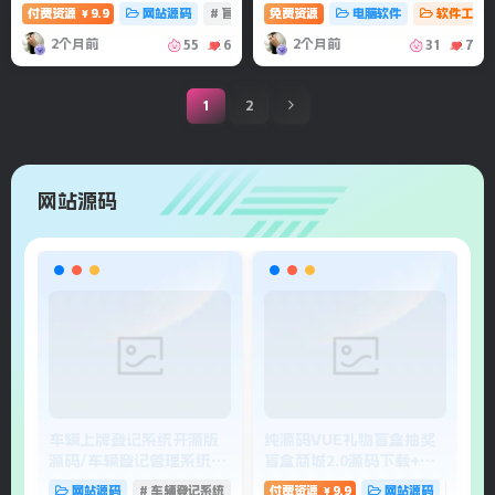
程
付费资源
9.9
网站源码
# 盲盒
# 抽奖盲盒
免费资源
# 盲盒抽奖系统
电脑软件
软件工具
￥
2个月前
2个月前
55
6
31
7
1
2
网站源码
车辆上牌登记系统开源版
纯源码VUE礼物盲盒抽奖
扣
源码/车辆登记管理系统源
盲盒商城2.0源码下载+完
源
码
整视频教程
网站源码
# 车辆登记系统
# 车辆登记管理系统
付费资源
9.9
网站源码
# 盲盒
￥