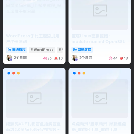
WordPress子比主题添加用
宝塔Linux面板报错：
户注册滚动
module named OpenSSL
网络教程
# WordPress
# 子比主题
网络教程
2个月前
2个月前
35
10
44
13
纯源码VUE礼物盲盒抽奖盲盒
点点精灵/脚本精灵_鼠标连点
商城2.0源码下载+完整视频教
器_键鼠宏工具_键鼠工具