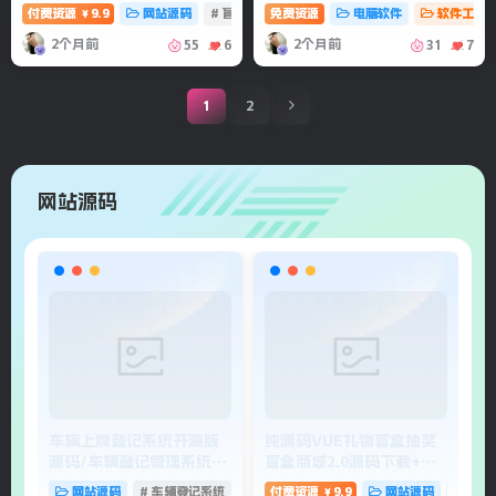
程
付费资源
9.9
网站源码
# 盲盒
# 抽奖盲盒
免费资源
# 盲盒抽奖系统
电脑软件
软件工具
￥
2个月前
2个月前
55
6
31
7
1
2
网站源码
车辆上牌登记系统开源版
纯源码VUE礼物盲盒抽奖
扣
源码/车辆登记管理系统源
盲盒商城2.0源码下载+完
源
码
整视频教程
网站源码
# 车辆登记系统
# 车辆登记管理系统
付费资源
9.9
网站源码
# 盲盒
￥