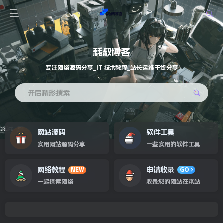
耗叔博客
专注网络源码分享_IT 技术教程_站长运维干货分享
开启精彩搜索
网站源码
软件工具
实用网站源码分享
一些实用的软件工具
网络教程
申请收录
NEW
GO
一起探索网络
收录您的网站在本站
专注网络源码分享_IT 技术教程_站长运维干货分享
欢迎来到耗叔博客！
专注网络源码分享_IT 技术教程_站长运维干货分享