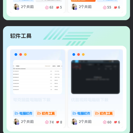
2个月前
2个月前
63
5
55
6
软件工具
夸克网盘电脑版下载
优酷视频电脑版下载
手
好
电脑软件
软件工具
电脑软件
软件工具
2个月前
2个月前
74
8
60
6