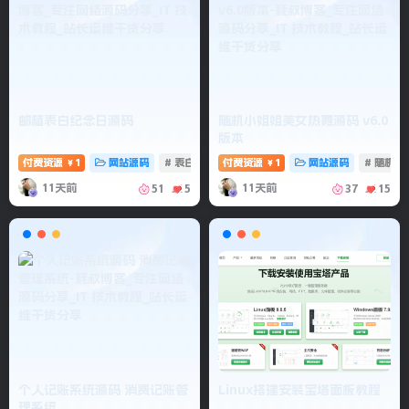
邮箱表白纪念日源码
随机小姐姐美女热舞源码 v6.0
版本
付费资源
1
网站源码
# 表白纪念日
付费资源
# 表白源码
1
网站源码
# 随机跳
￥
￥
11天前
11天前
51
5
37
15
个人记账系统源码 消费记账管
Linux搭建安装宝塔面板教程
理系统