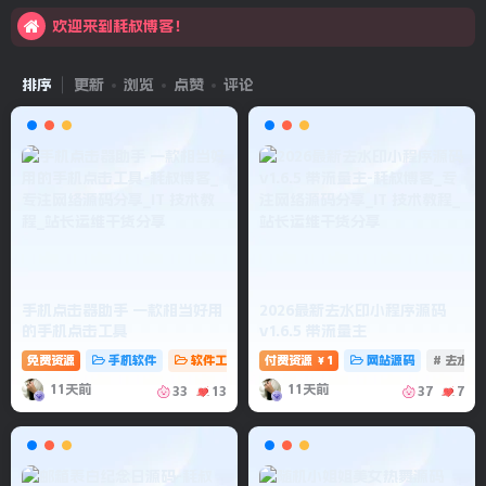
欢迎来到耗叔博客！
排序
更新
浏览
点赞
评论
手机点击器助手 一款相当好用
2026最新去水印小程序源码
的手机点击工具
v1.6.5 带流量主
免费资源
手机软件
软件工具
# 点击器助手
付费资源
1
# 手机点击
网站源码
# 点击工具
# 去水
￥
11天前
11天前
33
13
37
7