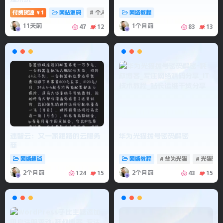
付费资源
1
网站源码
# 个人记账
# 记账系统
网络教程
# 消费记账管理
￥
11天前
1个月前
47
12
83
13
速智云：又一家跑路的云服务
华为光猫拨号密码解密
商
网络趣谈
网络教程
# 华为光猫
# 光猫密
2个月前
2个月前
124
15
43
15