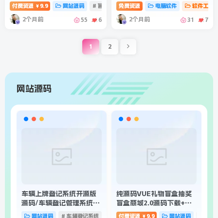
程
付费资源
9.9
网站源码
# 盲盒
# 抽奖盲盒
免费资源
# 盲盒抽奖系统
电脑软件
软件工具
￥
2个月前
2个月前
55
6
31
7
1
2
网站源码
车辆上牌登记系统开源版
纯源码VUE礼物盲盒抽奖
扣
源码/车辆登记管理系统源
盲盒商城2.0源码下载+完
源
码
整视频教程
网站源码
# 车辆登记系统
# 车辆登记管理系统
付费资源
9.9
网站源码
# 盲盒
￥