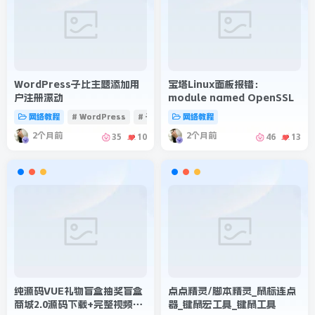
WordPress子比主题添加用
宝塔Linux面板报错：
户注册滚动
module named OpenSSL
网络教程
# WordPress
# 子比主题
网络教程
2个月前
2个月前
35
10
46
13
纯源码VUE礼物盲盒抽奖盲盒
点点精灵/脚本精灵_鼠标连点
商城2.0源码下载+完整视频教
器_键鼠宏工具_键鼠工具