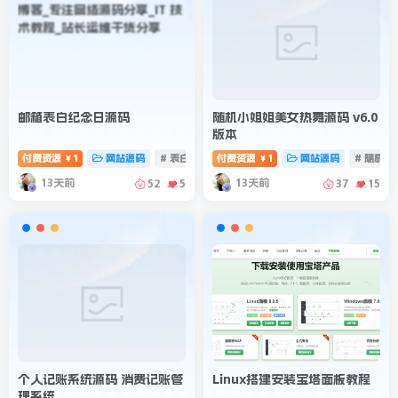
邮箱表白纪念日源码
随机小姐姐美女热舞源码 v6.0
版本
付费资源
1
网站源码
# 表白纪念日
付费资源
# 表白源码
1
网站源码
# 随机跳
￥
￥
13天前
13天前
52
5
37
15
个人记账系统源码 消费记账管
Linux搭建安装宝塔面板教程
理系统