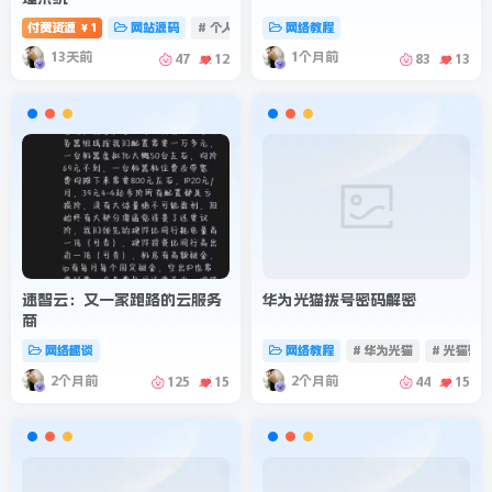
付费资源
1
网站源码
# 个人记账
# 记账系统
网络教程
# 消费记账管理
￥
13天前
1个月前
47
12
83
13
速智云：又一家跑路的云服务
华为光猫拨号密码解密
商
网络趣谈
网络教程
# 华为光猫
# 光猫密
2个月前
2个月前
125
15
44
15