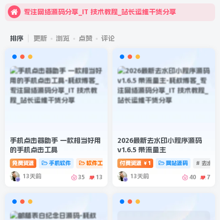
专注网络源码分享_IT 技术教程_站长运维干货分享
欢迎来到耗叔博客！
排序
更新
浏览
点赞
评论
手机点击器助手 一款相当好用
2026最新去水印小程序源码
的手机点击工具
v1.6.5 带流量主
免费资源
手机软件
软件工具
# 点击器助手
付费资源
1
# 手机点击
网站源码
# 点击工具
# 去水
￥
13天前
13天前
35
13
40
7