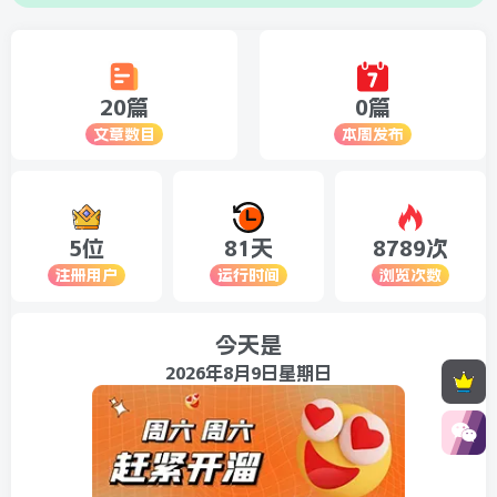
20篇
0篇
文章数目
本周发布
5位
81天
8789次
注册用户
运行时间
浏览次数
今天是
2026年8月9日星期日