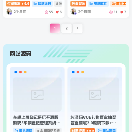
程
付费资源
9.9
网站源码
# 盲盒
# 抽奖盲盒
免费资源
# 盲盒抽奖系统
电脑软件
软件工具
￥
2个月前
2个月前
55
6
31
7
1
2
网站源码
车辆上牌登记系统开源版
纯源码VUE礼物盲盒抽奖
扣
源码/车辆登记管理系统源
盲盒商城2.0源码下载+完
源
码
整视频教程
网站源码
# 车辆登记系统
# 车辆登记管理系统
付费资源
9.9
网站源码
# 盲盒
￥