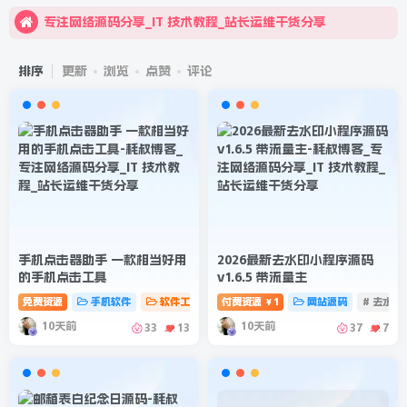
专注网络源码分享_IT 技术教程_站长运维干货分享
欢迎来到耗叔博客！
排序
更新
浏览
点赞
评论
手机点击器助手 一款相当好用
2026最新去水印小程序源码
的手机点击工具
v1.6.5 带流量主
免费资源
手机软件
软件工具
# 点击器助手
付费资源
1
# 手机点击
网站源码
# 点击工具
# 去水
￥
10天前
10天前
33
13
37
7