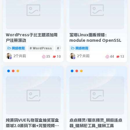
WordPress子比主题添加用
宝塔Linux面板报错：
户注册滚动
module named OpenSSL
网络教程
# WordPress
# 子比主题
网络教程
2个月前
2个月前
35
10
44
13
纯源码VUE礼物盲盒抽奖盲盒
点点精灵/脚本精灵_鼠标连点
商城2.0源码下载+完整视频教
器_键鼠宏工具_键鼠工具