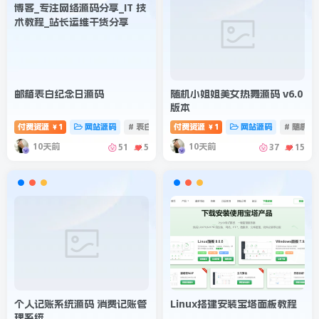
邮箱表白纪念日源码
随机小姐姐美女热舞源码 v6.0
版本
付费资源
1
网站源码
# 表白纪念日
付费资源
# 表白源码
1
网站源码
# 随机跳
￥
￥
10天前
10天前
51
5
37
15
个人记账系统源码 消费记账管
Linux搭建安装宝塔面板教程
理系统