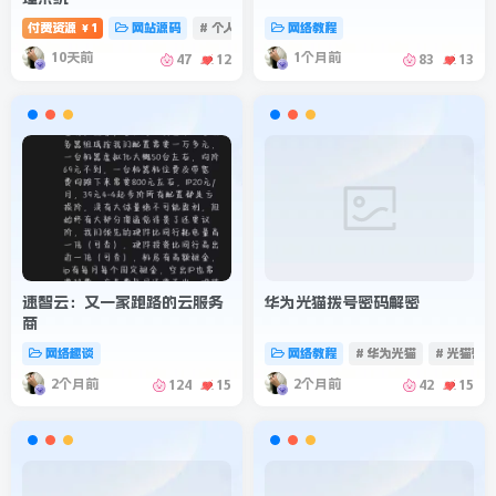
付费资源
1
网站源码
# 个人记账
# 记账系统
网络教程
# 消费记账管理
￥
10天前
1个月前
47
12
83
13
速智云：又一家跑路的云服务
华为光猫拨号密码解密
商
网络趣谈
网络教程
# 华为光猫
# 光猫密
2个月前
2个月前
124
15
42
15