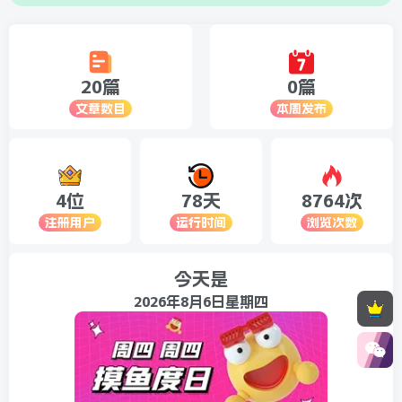
20篇
0篇
文章数目
本周发布
4位
78天
8764次
注册用户
运行时间
浏览次数
今天是
2026年8月6日星期四