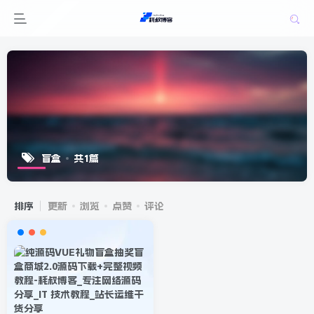
盲盒
共1篇
排序
更新
浏览
点赞
评论