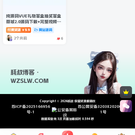
纯源码VUE礼物盲盒抽奖盲盒
商城2.0源码下载+完整视频教
程
付费资源
9.9
网站源码
￥
2个月前
6
耗叔博客・
WZSLW.COM
Copyright © 2026耗叔 保留资源解释权
苏ICP备2025166956
苏公网安备3203820200101
号-1
1号
数据库查询 3次 页面加载耗时 0.594 秒