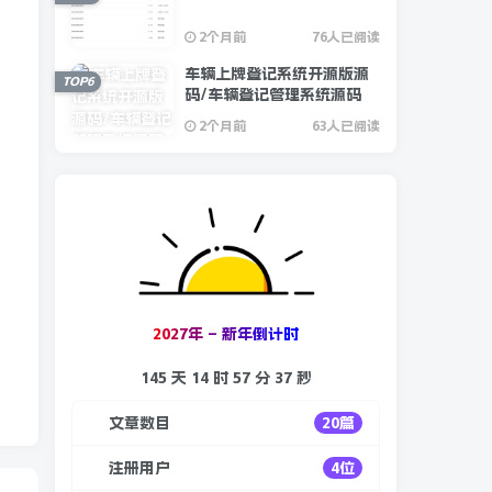
2个月前
76人已阅读
车辆上牌登记系统开源版源
TOP6
码/车辆登记管理系统源码
2个月前
63人已阅读
2
0
2
7
年
–
新
年
倒
计
时
145 天
14 时
57 分
36 秒
文章数目
20篇
注册用户
4位