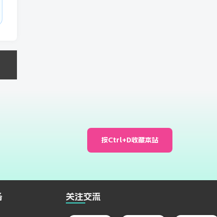
按Ctrl+D收藏本站
务
关注交流