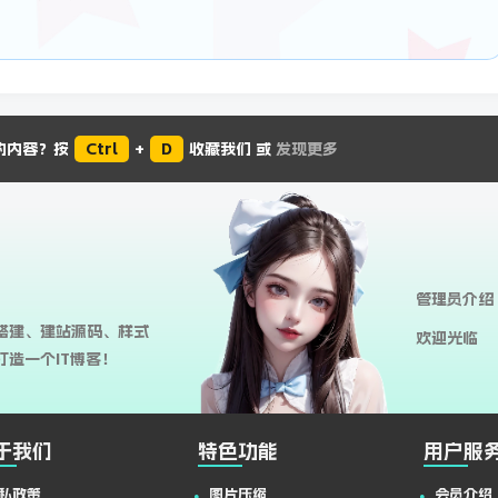
的内容？按
Ctrl
+
D
收藏我们 或
发现更多
管理员介绍
搭建、建站源码、样式
欢迎光临
造一个IT博客！
于我们
特色功能
用户服
私政策
图片压缩
会员介绍