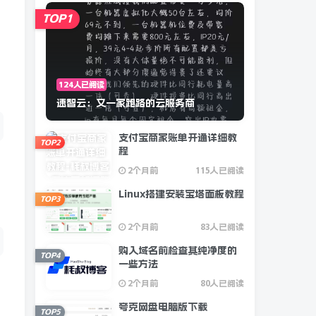
TOP1
124人已阅读
速智云：又一家跑路的云服务商
支付宝商家账单开通详细教
TOP2
程
2个月前
115人已阅读
Linux搭建安装宝塔面板教程
TOP3
2个月前
83人已阅读
购入域名前检查其纯净度的
TOP4
一些方法
2个月前
80人已阅读
夸克网盘电脑版下载
TOP5