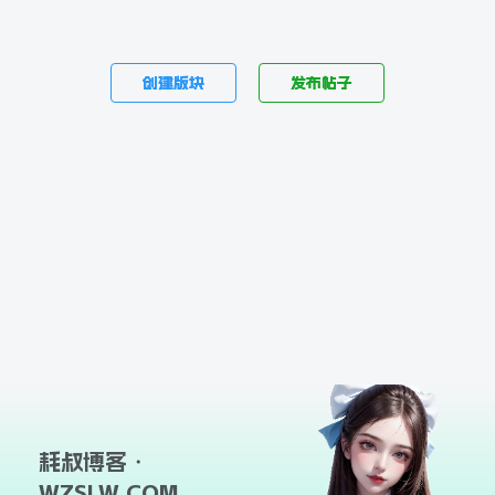
创建版块
发布帖子
耗叔博客・
WZSLW.COM